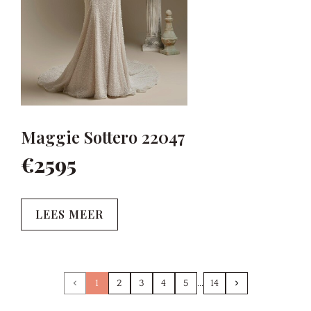
Maggie Sottero 22047
€2595
LEES MEER
1
2
3
4
5
14