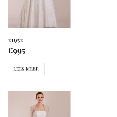
21952
€995
LEES MEER