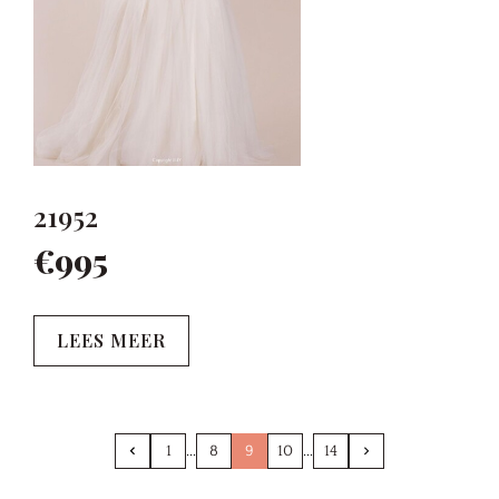
21952
€995
LEES MEER
1
8
9
10
14