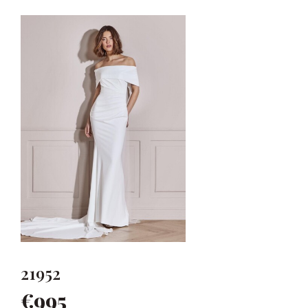
21952
€995