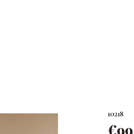
10218
€99