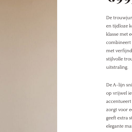
De trouwju
en tijdloze 
klasse met 
combineert e
met verfijnd
stijlvolle t
uitstraling.
De A-lijn sn
op vrijwel i
accentueert d
zorgt voor e
geeft extra 
elegante ma