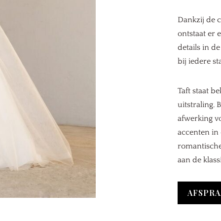
Dankzij de c
ontstaat er 
details in d
bij iedere st
Taft staat b
uitstraling.
afwerking vo
accenten in 
romantische
aan de klassi
AFSPRA