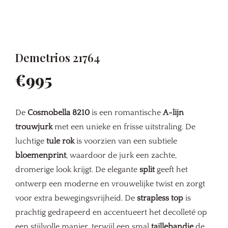
Demetrios 21764
€995
De
Cosmobella 8210
is een romantische
A-lijn
trouwjurk
met een unieke en frisse uitstraling. De
luchtige
tule rok
is voorzien van een subtiele
bloemenprint
, waardoor de jurk een zachte,
dromerige look krijgt. De elegante
split
geeft het
ontwerp een moderne en vrouwelijke twist en zorgt
voor extra bewegingsvrijheid. De
strapless top
is
prachtig gedrapeerd en accentueert het decolleté op
een stijlvolle manier, terwijl een smal
taillebandje
de