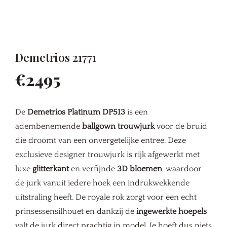
Demetrios 21771
€2495
De
Demetrios Platinum DP513
is een
adembenemende
ballgown trouwjurk
voor de bruid
die droomt van een onvergetelijke entree. Deze
exclusieve designer trouwjurk is rijk afgewerkt met
luxe
glitterkant
en verfijnde
3D bloemen
, waardoor
de jurk vanuit iedere hoek een indrukwekkende
uitstraling heeft. De royale rok zorgt voor een echt
prinsessensilhouet en dankzij de
ingewerkte hoepels
valt de jurk direct prachtig in model. Je hoeft dus niets