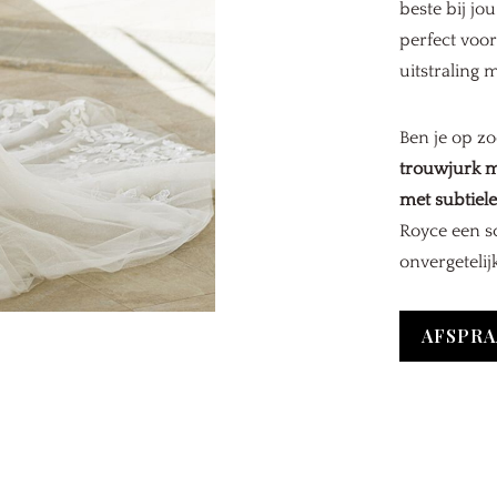
beste bij jo
perfect voo
uitstraling m
Ben je op z
trouwjurk m
met subtiele
Royce een sc
onvergetelij
AFSPRA