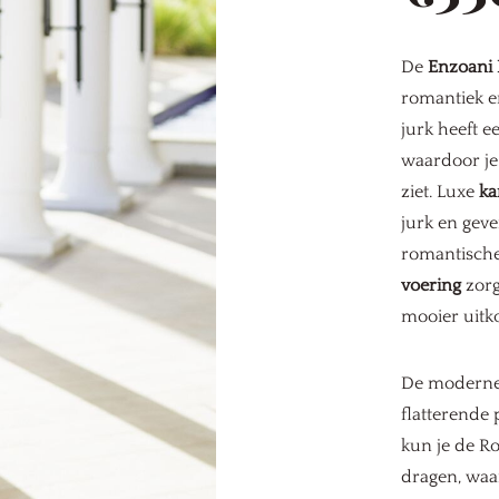
De
Enzoani
romantiek e
jurk heeft e
waardoor je 
ziet. Luxe
ka
jurk en gev
romantische 
voering
zorg
mooier uitk
De modern
flatterende
kun je de R
dragen, waar