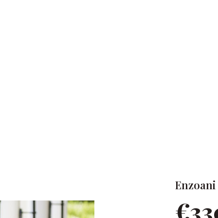
Enzoani 
€33