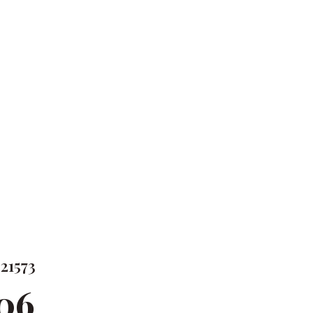
21573
06