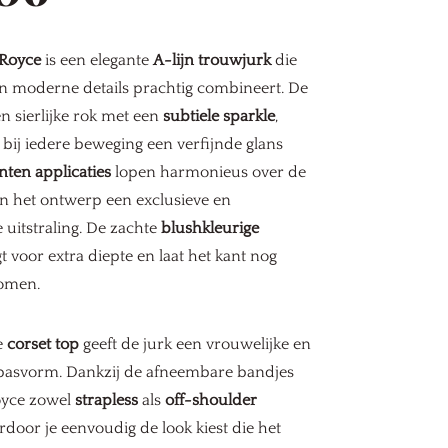
 Royce
is een elegante
A-lijn trouwjurk
die
n moderne details prachtig combineert. De
en sierlijke rok met een
subtiele sparkle
,
bij iedere beweging een verfijnde glans
nten applicaties
lopen harmonieus over de
en het ontwerp een exclusieve en
uitstraling. De zachte
blushkleurige
t voor extra diepte en laat het kant nog
omen.
e
corset top
geeft de jurk een vrouwelijke en
 pasvorm. Dankzij de afneembare bandjes
oyce zowel
strapless
als
off-shoulder
door je eenvoudig de look kiest die het