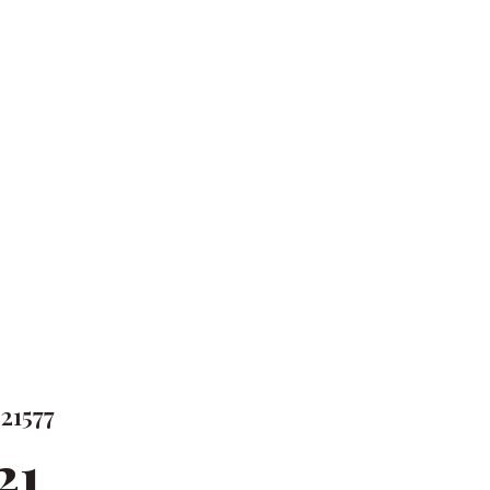
21577
21