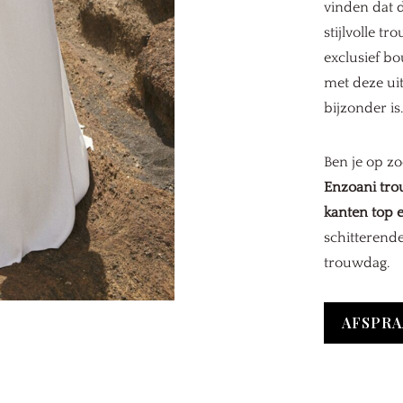
vinden dat 
stijlvolle tr
exclusief bo
met deze uit
bijzonder is.
Ben je op z
Enzoani tro
kanten top e
schitterende
trouwdag.
AFSPRA