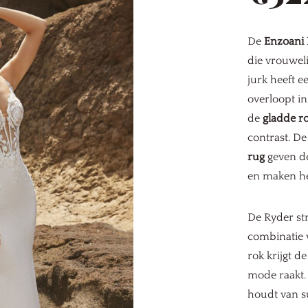
De
Enzoani
die vrouweli
jurk heeft e
overloopt i
de
gladde r
contrast. De
rug
geven de
en maken het
De Ryder str
combinatie 
rok krijgt de
mode raakt. 
houdt van s