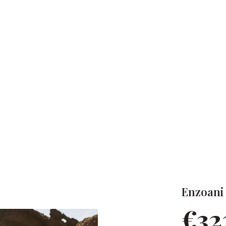
Enzoani 
€32