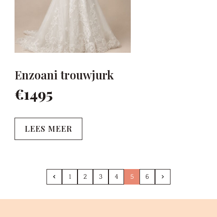
Enzoani trouwjurk
€1495
LEES MEER
1
2
3
4
5
6